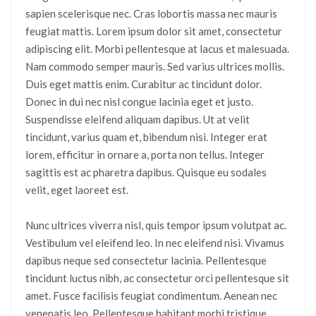
sapien scelerisque nec. Cras lobortis massa nec mauris
feugiat mattis. Lorem ipsum dolor sit amet, consectetur
adipiscing elit. Morbi pellentesque at lacus et malesuada.
Nam commodo semper mauris. Sed varius ultrices mollis.
Duis eget mattis enim. Curabitur ac tincidunt dolor.
Donec in dui nec nisl congue lacinia eget et justo.
Suspendisse eleifend aliquam dapibus. Ut at velit
tincidunt, varius quam et, bibendum nisi. Integer erat
lorem, efficitur in ornare a, porta non tellus. Integer
sagittis est ac pharetra dapibus. Quisque eu sodales
velit, eget laoreet est.
Nunc ultrices viverra nisl, quis tempor ipsum volutpat ac.
Vestibulum vel eleifend leo. In nec eleifend nisi. Vivamus
dapibus neque sed consectetur lacinia. Pellentesque
tincidunt luctus nibh, ac consectetur orci pellentesque sit
amet. Fusce facilisis feugiat condimentum. Aenean nec
venenatis leo. Pellentesque habitant morbi tristique