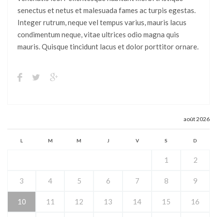
senectus et netus et malesuada fames ac turpis egestas.
Integer rutrum, neque vel tempus varius, mauris lacus
condimentum neque, vitae ultrices odio magna quis
mauris. Quisque tincidunt lacus et dolor porttitor ornare.
août 2026
L
M
M
J
V
S
D
1
2
3
4
5
6
7
8
9
10
11
12
13
14
15
16