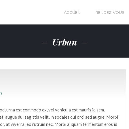
ACCUEIL
RENDEZ-VOUS
Urban
0
d, urna est commodo ex, vel vehicula est mauris id sem.
, augue dui sagittis velit, in sodales dui orci sed augue. Morbi
olor, at viverra leo rutrum nec. Morbi aliquam fermentum eros id