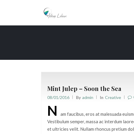
Mint Julep – Soon the Sea
08/01/2016
By
Admin
In
Creative
N
am faucibus, eros at malesuada euismo
Vestibulum semper, massa ac interdum laoreet
et ultricies velit. Nullam rhoncus pretium d