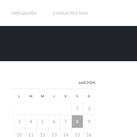
SPÉCIALITÉS
CONTACTEZ-MOI
août 2026
L
M
M
J
V
S
D
1
2
3
4
5
6
7
8
9
10
11
12
13
14
15
16