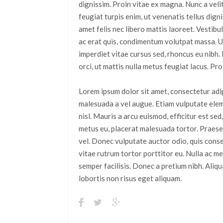
dignissim. Proin vitae ex magna. Nunc a veli
feugiat turpis enim, ut venenatis tellus dignis
amet felis nec libero mattis laoreet. Vestibu
ac erat quis, condimentum volutpat massa. Ut
imperdiet vitae cursus sed, rhoncus eu nibh.
orci, ut mattis nulla metus feugiat lacus. Proi
Lorem ipsum dolor sit amet, consectetur adi
malesuada a vel augue. Etiam vulputate eleme
nisl. Mauris a arcu euismod, efficitur est sed
metus eu, placerat malesuada tortor. Praes
vel. Donec vulputate auctor odio, quis conse
vitae rutrum tortor porttitor eu. Nulla ac me
semper facilisis. Donec a pretium nibh. Aliqu
lobortis non risus eget aliquam.