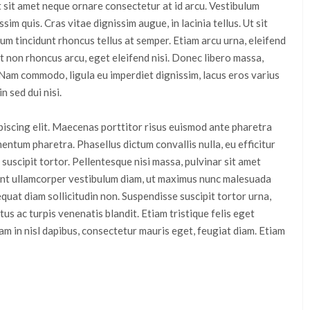
t sit amet neque ornare consectetur at id arcu. Vestibulum
sim quis. Cras vitae dignissim augue, in lacinia tellus. Ut sit
lum tincidunt rhoncus tellus at semper. Etiam arcu urna, eleifend
 non rhoncus arcu, eget eleifend nisi. Donec libero massa,
 Nam commodo, ligula eu imperdiet dignissim, lacus eros varius
n sed dui nisi.
piscing elit. Maecenas porttitor risus euismod ante pharetra
ntum pharetra. Phasellus dictum convallis nulla, eu efficitur
, suscipit tortor. Pellentesque nisi massa, pulvinar sit amet
ent ullamcorper vestibulum diam, ut maximus nunc malesuada
quat diam sollicitudin non. Suspendisse suscipit tortor urna,
tus ac turpis venenatis blandit. Etiam tristique felis eget
am in nisl dapibus, consectetur mauris eget, feugiat diam. Etiam