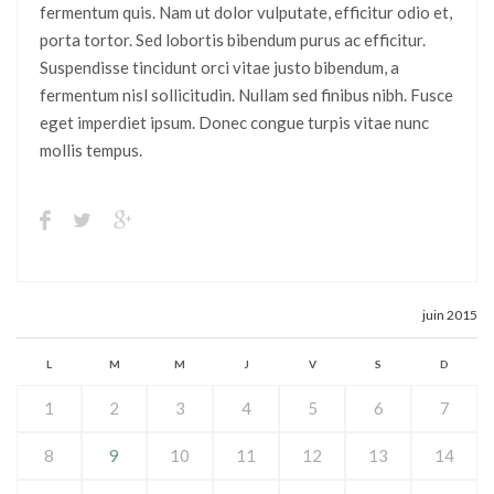
fermentum quis. Nam ut dolor vulputate, efficitur odio et,
porta tortor. Sed lobortis bibendum purus ac efficitur.
Suspendisse tincidunt orci vitae justo bibendum, a
fermentum nisl sollicitudin. Nullam sed finibus nibh. Fusce
eget imperdiet ipsum. Donec congue turpis vitae nunc
mollis tempus.
juin 2015
L
M
M
J
V
S
D
1
2
3
4
5
6
7
8
9
10
11
12
13
14