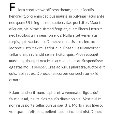
F
lora creative wordPress theme, nibh id iaculis
hendrerit, orci enim dapibus mauris, in pulvinar lacus ante
nec quam. Ut fringilla nec sapien vitae porttitor. Mauris
aliquam, nisl vitae euismod feugiat, quam libero luctus mi,
nec faucibus urna sem non eros. Nulla eget venenatis
turpis, quis varius leo. Donec venenatis eros leo, ac
laoreet justo maximus tristique. Phasellus ullamcorper
tellus diam, in blandit sem efficitur quis. Proin suscipit
massa ligula, eget maximus arcu aliquam at. Suspendisse
egestas mollis semper. Cras ac purus pharetra, auctor elit
quis, laoreet ex. Donec ullamcorper consectetur ex id
ornare.
Etiam hendrerit, nunc id pharetra venenatis, ligula dui
faucibus mi, in ultricies mauris diam non nisi. Vestibulum
non risus porta tellus cursus sagittis. Morbi risus libero,
volutpat id felis quis, pellentesque tincidunt nisi. Donec