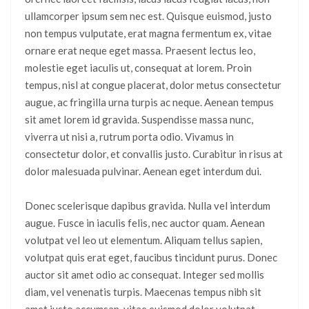
ullamcorper ipsum sem nec est. Quisque euismod, justo
non tempus vulputate, erat magna fermentum ex, vitae
ornare erat neque eget massa. Praesent lectus leo,
molestie eget iaculis ut, consequat at lorem. Proin
tempus, nisl at congue placerat, dolor metus consectetur
augue, ac fringilla urna turpis ac neque. Aenean tempus
sit amet lorem id gravida. Suspendisse massa nunc,
viverra ut nisi a, rutrum porta odio. Vivamus in
consectetur dolor, et convallis justo. Curabitur in risus at
dolor malesuada pulvinar. Aenean eget interdum dui.
Donec scelerisque dapibus gravida. Nulla vel interdum
augue. Fusce in iaculis felis, nec auctor quam. Aenean
volutpat vel leo ut elementum. Aliquam tellus sapien,
volutpat quis erat eget, faucibus tincidunt purus. Donec
auctor sit amet odio ac consequat. Integer sed mollis
diam, vel venenatis turpis. Maecenas tempus nibh sit