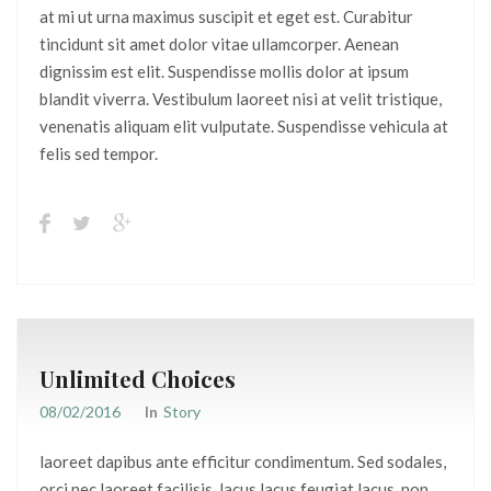
at mi ut urna maximus suscipit et eget est. Curabitur
tincidunt sit amet dolor vitae ullamcorper. Aenean
dignissim est elit. Suspendisse mollis dolor at ipsum
blandit viverra. Vestibulum laoreet nisi at velit tristique,
venenatis aliquam elit vulputate. Suspendisse vehicula at
felis sed tempor.
Unlimited Choices
08/02/2016
In
Story
laoreet dapibus ante efficitur condimentum. Sed sodales,
orci nec laoreet facilisis, lacus lacus feugiat lacus, non