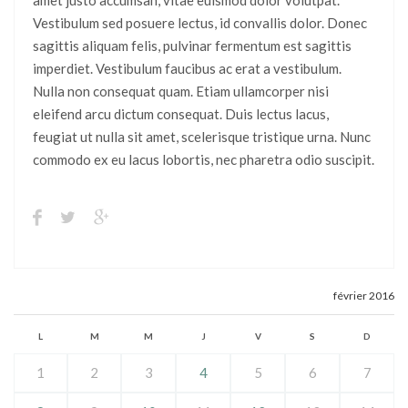
amet justo accumsan, vitae euismod dolor volutpat.
Vestibulum sed posuere lectus, id convallis dolor. Donec
sagittis aliquam felis, pulvinar fermentum est sagittis
imperdiet. Vestibulum faucibus ac erat a vestibulum.
Nulla non consequat quam. Etiam ullamcorper nisi
eleifend arcu dictum consequat. Duis lectus lacus,
feugiat ut nulla sit amet, scelerisque tristique urna. Nunc
commodo ex eu lacus lobortis, nec pharetra odio suscipit.
février 2016
L
M
M
J
V
S
D
1
2
3
4
5
6
7