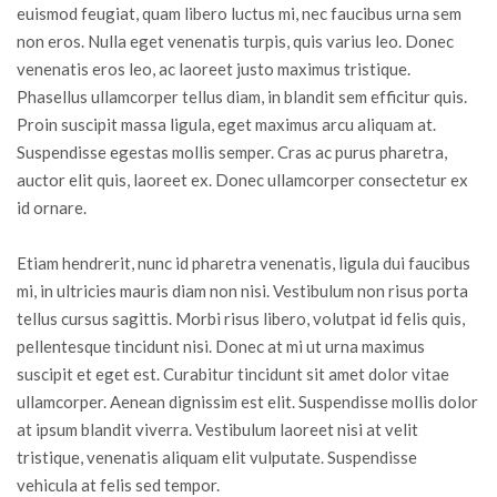
euismod feugiat, quam libero luctus mi, nec faucibus urna sem
non eros. Nulla eget venenatis turpis, quis varius leo. Donec
venenatis eros leo, ac laoreet justo maximus tristique.
Phasellus ullamcorper tellus diam, in blandit sem efficitur quis.
Proin suscipit massa ligula, eget maximus arcu aliquam at.
Suspendisse egestas mollis semper. Cras ac purus pharetra,
auctor elit quis, laoreet ex. Donec ullamcorper consectetur ex
id ornare.
Etiam hendrerit, nunc id pharetra venenatis, ligula dui faucibus
mi, in ultricies mauris diam non nisi. Vestibulum non risus porta
tellus cursus sagittis. Morbi risus libero, volutpat id felis quis,
pellentesque tincidunt nisi. Donec at mi ut urna maximus
suscipit et eget est. Curabitur tincidunt sit amet dolor vitae
ullamcorper. Aenean dignissim est elit. Suspendisse mollis dolor
at ipsum blandit viverra. Vestibulum laoreet nisi at velit
tristique, venenatis aliquam elit vulputate. Suspendisse
vehicula at felis sed tempor.